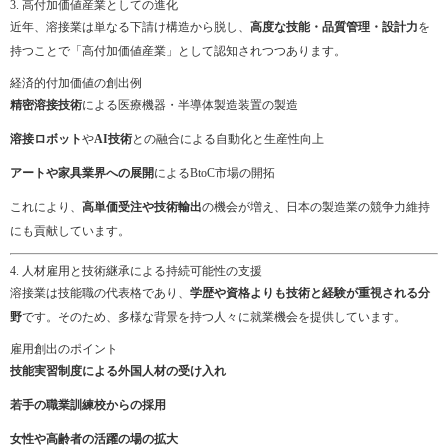
3. 高付加価値産業としての進化
近年、溶接業は単なる下請け構造から脱し、
高度な技能・品質管理・設計力
を
持つことで「高付加価値産業」として認知されつつあります。
経済的付加価値の創出例
精密溶接技術
による医療機器・半導体製造装置の製造
溶接ロボット
や
AI技術
との融合による自動化と生産性向上
アートや家具業界への展開
によるBtoC市場の開拓
これにより、
高単価受注や技術輸出
の機会が増え、日本の製造業の競争力維持
にも貢献しています。
4. 人材雇用と技術継承による持続可能性の支援
溶接業は技能職の代表格であり、
学歴や資格よりも技術と経験が重視される分
野
です。そのため、多様な背景を持つ人々に就業機会を提供しています。
雇用創出のポイント
技能実習制度による外国人材の受け入れ
若手の職業訓練校からの採用
女性や高齢者の活躍の場の拡大