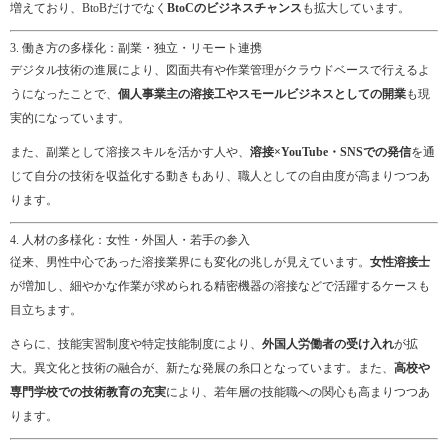
増えており、BtoBだけでなく
BtoCのビジネスチャンス
も拡大しています。
3. 働き方の多様化：副業・独立・リモート連携
デジタル技術の進展により、図面共有や作業管理がクラウドベースで行えるよ
うになったことで、
個人事業主の溶接工やスモールビジネスとしての開業
も現
実的になっています。
また、副業として溶接スキルを活かす人や、
溶接×YouTube・SNSでの発信
を通
じて自分の技術を収益化する動きもあり、職人としての自由度が高まりつつあ
ります。
4. 人材の多様化：女性・外国人・若手の参入
従来、男性中心であった溶接業界にも変化の兆しが見えています。
女性溶接士
が増加し、細やかな作業が求められる精密機器の溶接などで活躍するケースも
目立ちます。
さらに、技能実習制度や特定技能制度により、
外国人労働者の受け入れ
が拡
大。異文化と技術の融合が、新たな発展の糸口となっています。また、
高校や
専門学校での技術教育の充実
により、若年層の技能職への関心も高まりつつあ
ります。