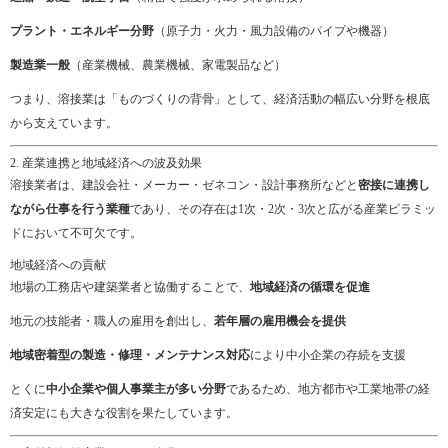
プラント・エネルギー分野
（原子力・火力・風力設備のパイプや機器）
製造業一般
（産業機械、農業機械、家電製品など）
つまり、溶接業は「ものづくりの背骨」として、経済活動の幅広い分野を根底
から支えています。
2. 産業連携と地域経済への波及効果
溶接業者は、建設会社・メーカー・ゼネコン・設計事務所などと
密接に連携し
ながら仕事を行う業種
であり、その存在は1次・2次・3次と広がる産業ピラミッ
ドにおいて不可欠です。
地域経済への貢献
地場の工務店や建築業者と協働することで、
地域経済の循環を促進
地元の技能者・職人の雇用を創出し、
若年層の雇用機会を提供
地域密着型の製造・修理・メンテナンス対応
により中小企業の存続を支援
とくに
中小企業や個人事業主が多い分野
であるため、地方都市や工業地帯の経
済安定にも大きな役割を果たしています。