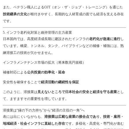
また、ベテラン職人によるOJT（オン・ザ・ジョブ・トレーニング）を通じた
技術継承の文化
が根付きやすく、長期的な人材育成の面でも経済を支える存在
です。
5. インフラ老朽化対策と維持管理の主力産業
日本国内では、高度経済成長期に建設されたインフラの
老朽化が急速に進行
し
ています。橋梁、トンネル、タンク、パイプラインなどの補修・補強には、熟
練溶接工の技術が欠かせません。
インフラメンテナンス市場の拡大（将来数兆円規模）
補修対応による
公共投資の効率化・延命
安全性を確保することで
経済活動の継続性を保証
このように、溶接業は
見えないところで日本社会の安全と経済を守る産業
とし
て、ますますその重要性を増しています。
溶接業は“縁の下の力持ち”から“経済の主役の一角”へ
表には出にくいながらも、
溶接業は広範な産業の接合点であり、技術・雇用・
地域経済・社会インフラに直結した存在
です。多様化・高度化・専門化が進む