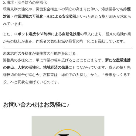
5. 環境・安全対応の多様化
環境規制の強化や、労働安全衛生への関心の高まりに伴い、溶接業界でも
排煙
対策・作業環境の可視化・AIによる安全監視
といった新たな取り組みが求めら
れています。
また、
ロボット溶接やAI制御による自動化技術
の導入により、従来の危険作業
からの脱却が進み、作業者の負担軽減や品質の均一化にも貢献しています。
未来志向の多様化が溶接業の可能性を広げる
溶接業の多様化は、単に作業の幅を広げることにとどまらず、
新たな産業連携
の創出、人材の活性化、地域経済の発展
にもつながっています。職人の技と先
端技術の融合が進む今、溶接業は「縁の下の力持ち」から、「未来をつくる主
役」へと変貌を遂げているのです。
お問い合わせはお気軽に♪