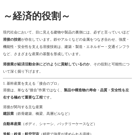
～経済的役割～
現代社会において、目に見える建物や製品の裏側には、必ずと言っていいほど
溶接の技術
が存在しています。鉄やアルミなどの金属をつなぎ合わせ、強度・
機能性・安全性を支える溶接技術は、建築・製造・エネルギー・交通インフラ
など、さまざまな産業の基盤を形成しています。
溶接業が経済活動全体にどのように貢献しているのか
、その役割と可能性につ
いて深く掘り下げます。
1. 基幹産業を支える「接合のプロ」
溶接は、単なる“接合”作業ではなく、
製品や構造物の寿命・品質・安全性を左
右する極めて重要な工程
です。
溶接が関与する主な産業
建設業
（鉄骨建築、橋梁、高層ビルなど）
自動車産業
（ボディ、シャーシ、バッテリーケースなど）
造船・鉄道・航空宇宙
（精密で強度が求められる溶接）