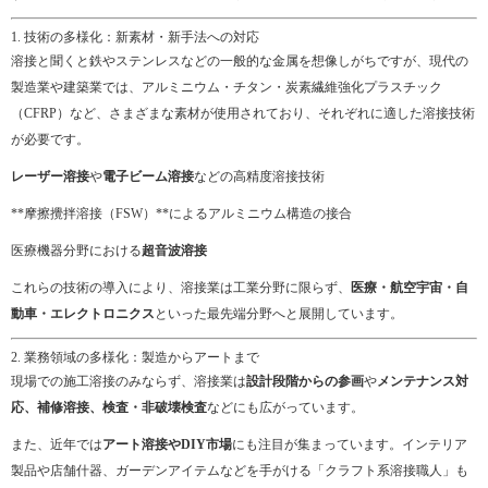
1. 技術の多様化：新素材・新手法への対応
溶接と聞くと鉄やステンレスなどの一般的な金属を想像しがちですが、現代の
製造業や建築業では、アルミニウム・チタン・炭素繊維強化プラスチック
（CFRP）など、さまざまな素材が使用されており、それぞれに適した溶接技術
が必要です。
レーザー溶接
や
電子ビーム溶接
などの高精度溶接技術
**摩擦攪拌溶接（FSW）**によるアルミニウム構造の接合
医療機器分野における
超音波溶接
これらの技術の導入により、溶接業は工業分野に限らず、
医療・航空宇宙・自
動車・エレクトロニクス
といった最先端分野へと展開しています。
2. 業務領域の多様化：製造からアートまで
現場での施工溶接のみならず、溶接業は
設計段階からの参画
や
メンテナンス対
応、補修溶接、検査・非破壊検査
などにも広がっています。
また、近年では
アート溶接やDIY市場
にも注目が集まっています。インテリア
製品や店舗什器、ガーデンアイテムなどを手がける「クラフト系溶接職人」も