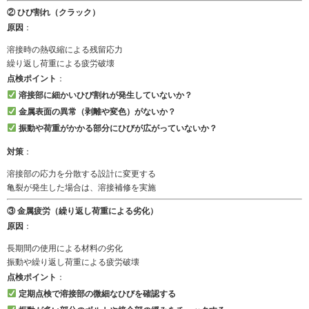
② ひび割れ（クラック）
原因
：
溶接時の熱収縮による残留応力
繰り返し荷重による疲労破壊
点検ポイント
：
溶接部に細かいひび割れが発生していないか？
金属表面の異常（剥離や変色）がないか？
振動や荷重がかかる部分にひびが広がっていないか？
対策
：
溶接部の応力を分散する設計に変更する
亀裂が発生した場合は、溶接補修を実施
③ 金属疲労（繰り返し荷重による劣化）
原因
：
長期間の使用による材料の劣化
振動や繰り返し荷重による疲労破壊
点検ポイント
：
定期点検で溶接部の微細なひびを確認する