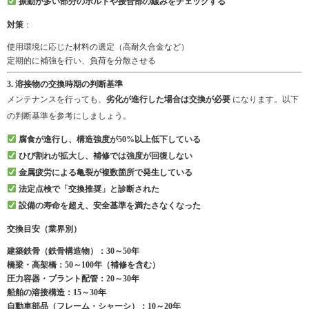
振動が多い部分のボルトや接合部の緩みをチェックする
対策
：
使用環境に応じた材料の選定（高耐久合金など）
定期的に補強を行い、負荷を分散させる
3. 溶接物の交換時期の判断基準
メンテナンスを行っても、
劣化が進行した場合は交換が必要
になります。以下
の判断基準を参考にしましょう。
腐食が進行し、構造強度が50%以上低下している
ひび割れが拡大し、補修では強度が回復しない
金属疲労による亀裂が複数箇所で発生している
法定点検で「交換推奨」と診断された
設備の寿命を超え、安全基準を満たさなくなった
交換目安（業界別）
建築鉄骨（鉄骨構造物）：30～50年
橋梁・高架橋：50～100年（補修を含む）
圧力容器・プラント配管：20～30年
船舶の溶接構造：15～30年
自動車部品（フレーム・シャーシ）：10～20年