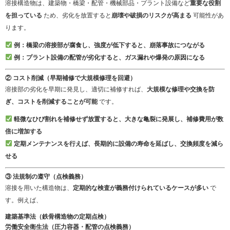
溶接構造物は、建築物・橋梁・配管・機械部品・プラント設備など
重要な役割
を担っている
ため、劣化を放置すると
崩壊や破損のリスクが高まる
可能性があ
ります。
例：橋梁の溶接部が腐食し、強度が低下すると、崩落事故につながる
例：プラント設備の配管が劣化すると、ガス漏れや爆発の原因になる
② コスト削減（早期補修で大規模修理を回避）
溶接部の劣化を早期に発見し、適切に補修すれば、
大規模な修理や交換を防
ぎ、コストを削減することが可能
です。
軽微なひび割れを補修せず放置すると、大きな亀裂に発展し、補修費用が数
倍に増加する
定期メンテナンスを行えば、長期的に設備の寿命を延ばし、交換頻度を減ら
せる
③ 法規制の遵守（点検義務）
溶接を用いた構造物は、
定期的な検査が義務付けられているケースが多い
で
す。例えば、
建築基準法（鉄骨構造物の定期点検）
労働安全衛生法（圧力容器・配管の点検義務）