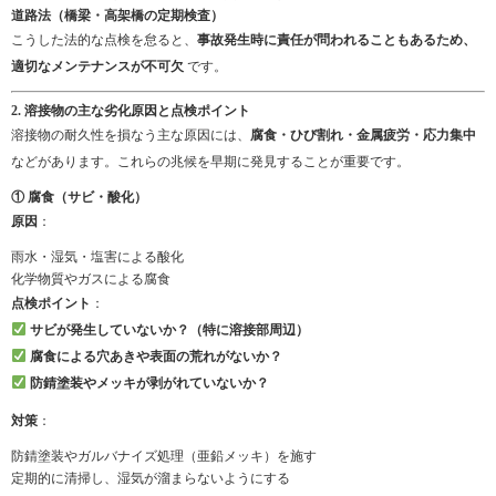
道路法（橋梁・高架橋の定期検査）
こうした法的な点検を怠ると、
事故発生時に責任が問われることもあるため、
適切なメンテナンスが不可欠
です。
2. 溶接物の主な劣化原因と点検ポイント
溶接物の耐久性を損なう主な原因には、
腐食・ひび割れ・金属疲労・応力集中
などがあります。これらの兆候を早期に発見することが重要です。
① 腐食（サビ・酸化）
原因
：
雨水・湿気・塩害による酸化
化学物質やガスによる腐食
点検ポイント
：
サビが発生していないか？（特に溶接部周辺）
腐食による穴あきや表面の荒れがないか？
防錆塗装やメッキが剥がれていないか？
対策
：
防錆塗装やガルバナイズ処理（亜鉛メッキ）を施す
定期的に清掃し、湿気が溜まらないようにする