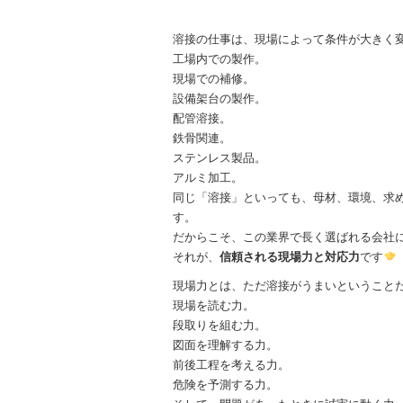
溶接の仕事は、現場によって条件が大きく
工場内での製作。
現場での補修。
設備架台の製作。
配管溶接。
鉄骨関連。
ステンレス製品。
アルミ加工。
同じ「溶接」といっても、母材、環境、求
す。
だからこそ、この業界で長く選ばれる会社
それが、
信頼される現場力と対応力
です
現場力とは、ただ溶接がうまいということ
現場を読む力。
段取りを組む力。
図面を理解する力。
前後工程を考える力。
危険を予測する力。