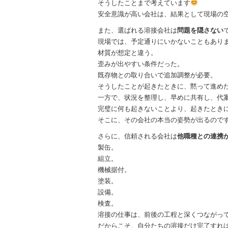
そうしたことまで考えています
安全意識が高い会社は、結果として現場の
また、選ばれる溶接会社は
問題を隠さない
現場では、予定通りにいかないこともあり
材質が想定と違う。
歪みが出やすい条件だった。
既存物との取り合いで追加調整が必要。
そうしたことが起きたときに、黙って進め
一方で、状況を整理し、早めに共有し、代
完璧に何も起きないことより、起きたとき
そこに、その会社の本当の姿勢が出るので
さらに、信頼される会社は
他職種との連携
製缶。
組立。
機械据付。
塗装。
設備。
検査。
溶接の仕事は、前後の工程と深くつながっ
だからこそ、自分たちの溶接だけ完了すれ