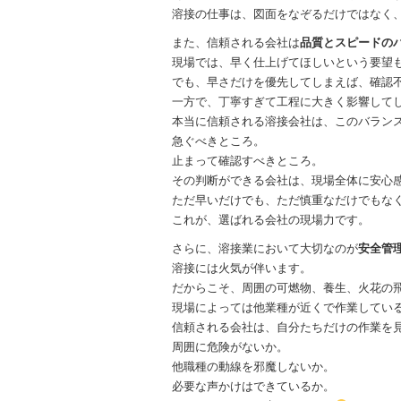
溶接の仕事は、図面をなぞるだけではなく
また、信頼される会社は
品質とスピードの
現場では、早く仕上げてほしいという要望
でも、早さだけを優先してしまえば、確認
一方で、丁寧すぎて工程に大きく影響して
本当に信頼される溶接会社は、このバラン
急ぐべきところ。
止まって確認すべきところ。
その判断ができる会社は、現場全体に安心
ただ早いだけでも、ただ慎重なだけでもな
これが、選ばれる会社の現場力です。
さらに、溶接業において大切なのが
安全管
溶接には火気が伴います。
だからこそ、周囲の可燃物、養生、火花の
現場によっては他業種が近くで作業してい
信頼される会社は、自分たちだけの作業を
周囲に危険がないか。
他職種の動線を邪魔しないか。
必要な声かけはできているか。