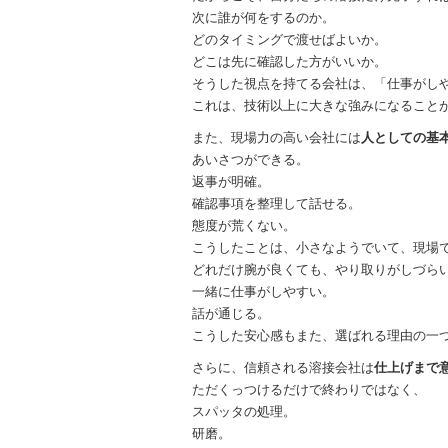
次に誰が何をするのか。
どのタイミングで渡せばよいか。
どこは先に確認した方がいいか。
そうした視点を持てる会社は、「仕事がし
これは、技術以上に大きな強みになること
また、現場力の高い会社には
人としての基
あいさつができる。
返事が明確。
確認事項を整理して話せる。
態度が荒くない。
こうしたことは、小さなようでいて、現場
どれだけ腕が良くても、やり取りがしづら
一緒に仕事がしやすい。
話が通じる。
こうした安心感もまた、選ばれる理由の一
さらに、信頼される溶接会社は
仕上げまで
ただくっつけるだけで終わりではなく、
スパッタの処理。
研磨。