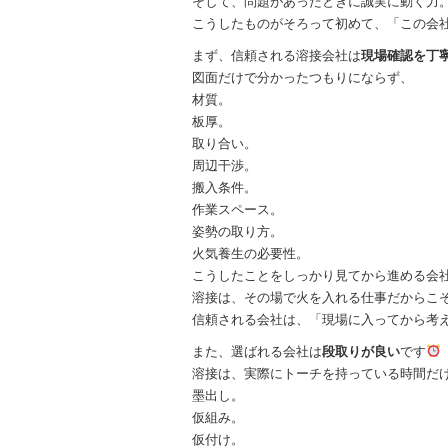
そして、問題があったときに誠実に動く力
こうしたものがそろって初めて、「この会
まず、信頼される溶接会社は
現場確認を丁
図面だけで分かったつもりにならず、
材質。
板厚。
取り合い。
周辺干渉。
搬入条件。
作業スペース。
姿勢の取り方。
火気養生の必要性。
こうしたことをしっかり見てから進める会
溶接は、その場で火を入れる仕事だからこ
信頼される会社は、「現場に入ってから考
また、選ばれる会社は
段取りが良い
です
溶接は、実際にトーチを持っている時間だ
墨出し。
仮組み。
仮付け。